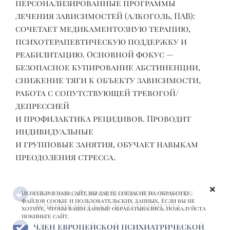
в
персонализированные программы
А
лечения зависимостей (алкоголь, ПАВ):
м
сочетает медикаментозную терапию,
Р
психотерапевтическую поддержку и
реабилитацию. Основной фокус —
безопасное купирование абстиненции,
и
снижение тяги к объекту зависимости,
работа с сопутствующей тревогой/
депрессией
и профилактика рецидивов. Проводит
индивидуальные
и групповые занятия, обучает навыкам
преодоления стресса.
Персонализированные протоколы
Используя наш сайт, вы даете согласие на обработку
файлов cookie и пользовательских данных. Если вы не
лечения под каждого пациента
хотите, чтобы ваши данные обрабатывались, пожалуйста
покиньте сайт.
Член европейской психиатрической