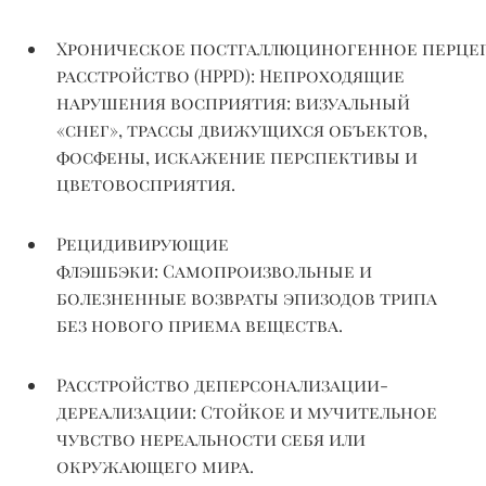
Хроническое
постгаллюциногенное
перце
расстройство (HPPD):
Непроходящие
нарушения восприятия: визуальный
«снег», трассы движущихся объектов,
фосфены, искажение перспективы и
цветовосприятия.
Рецидивирующие
флэшбэки:
Самопроизвольные и
болезненные возвраты эпизодов трипа
без нового приема вещества.
Расстройство деперсонализации-
дереализации
:
Стойкое и мучительное
чувство нереальности себя или
окружающего мира.