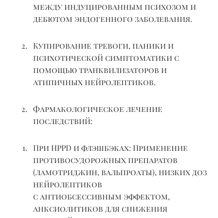
между индуцированным психозом и
дебютом эндогенного заболевания.
Купирование тревоги, паники и
психотической симптоматики с
помощью транквилизаторов и
атипичных нейролептиков.
Фармакологическое лечение
последствий:
При HPPD и флэшбэках:
Применение
противосудорожных препаратов
(
ламотриджин
,
вальпроаты
), низких доз
нейролептиков
с
антиобсессивным
эффектом,
анксиолитиков для снижения