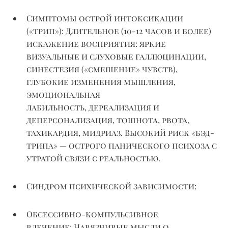
Симптомы острой интоксикации
(«трип»):
Длительное (
10-12
часов и более)
искажение восприятия: яркие
визуальные и слуховые галлюцинации,
синестезия («смешение» чувств),
глубокие изменения мышления,
эмоциональная
лабильность,
дереализация
и
деперсонализация, тошнота, рвота,
тахикардия,
мидриаз
. Высокий риск «бэд-
трипа» — острого панического психоза с
утратой связи с реальностью.
Синдром психической зависимости:
Обсессивно-компульсивное
влечение:
Навязчивые мысли о