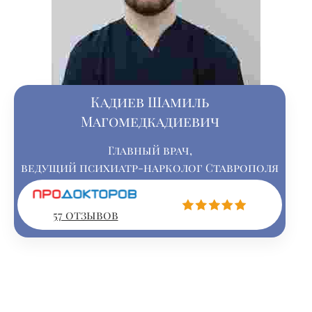
Кадиев Шамиль
Магомедкадиевич
Главный врач,
ведущий психиатр-нарколог Ставрополя
57 отзывов