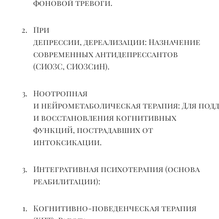
фоновой тревоги.
При
депрессии,
дереализации
:
Назначение
современных антидепрессантов
(СИОЗС,
СИОЗСиН
).
Ноотропная
и
нейрометаболическая
терапия
:
Для
под
и восстановления когнитивных
функций, пострадавших от
интоксикации.
Интегративная психотерапия (основа
реабилитации):
Когнитивно-поведенческая терапия