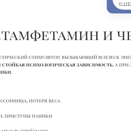
57 о
етамфетамин и ч
тический стимулятор, вызывающий всплеск энерг
я
стойкая психологическая зависимость
, а пр
хики
.
ссонница, потеря веса
и, приступы паники
я между приёмами