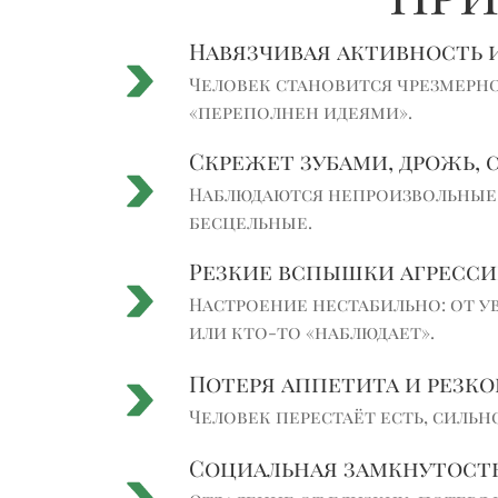
Навязчивая активность 
Человек становится чрезмерно
«переполнен идеями».
Скрежет зубами, дрожь, 
Наблюдаются непроизвольные 
бесцельные.
Резкие вспышки агресси
Настроение нестабильно: от ув
или кто-то «наблюдает».
Потеря аппетита и резк
Человек перестаёт есть, сильн
Социальная замкнутост