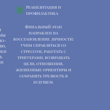
Реабилитация и
профилактика
и
Финальный этап
я
направлен на
 Мы
восстановление личности:
но-
учим справляться со
ию,
ики
стрессом, работать с
ь
триггерами, возвращать
ли
цели, отношения,
жизненные ориентиры и
сохранять трезвость в
будущем.