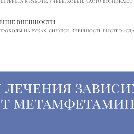
интереса к работе, учёбе, хобби. Часто возникаю
шение внешности
околы на руках, синяки. Внешность быстро «сдаё
 лечения завис
т метамфетамин