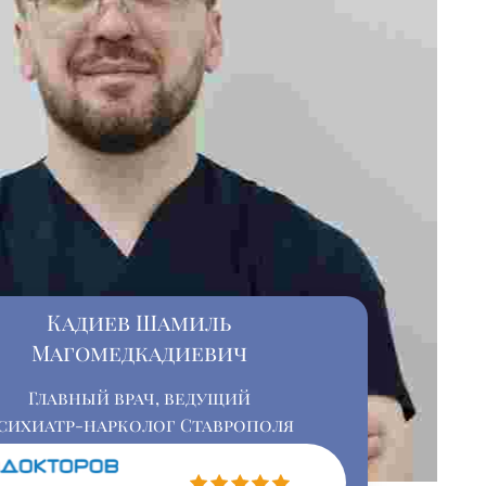
Кадиев Шамиль
Магомедкадиевич
Главный врач, ведущий
сихиатр-нарколог Ставрополя