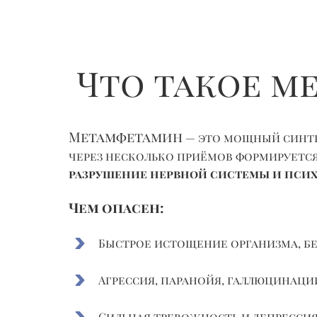
Что такое м
Метамфетамин
— это мощный синте
через несколько приёмов формируетс
разрушение нервной системы и пси
Чем опасен:
Быстрое истощение организма, бе
Агрессия, паранойя, галлюцинаци
Сильная тревожность и депресси