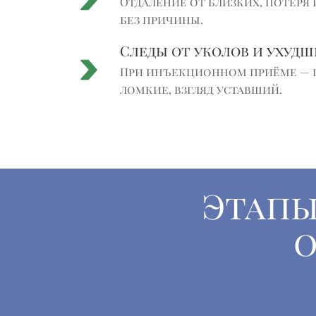
Отдаление от близких, потеря 
без причины.
Следы от уколов и ухуд
При инъекционном приёме — пр
ломкие, взгляд уставший.
Этапы
о