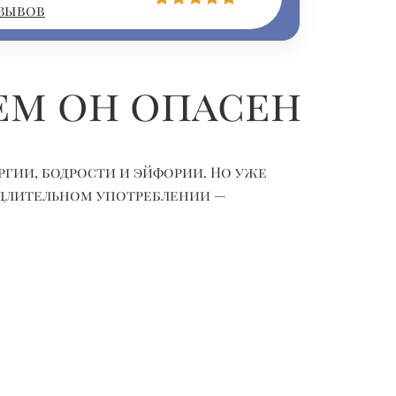
тзывов
ем он опасен
ии, бодрости и эйфории. Но уже
и длительном употреблении —