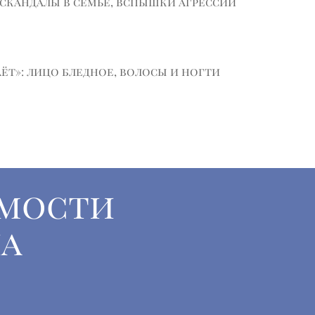
т скандалы в семье, вспышки агрессии
т»: лицо бледное, волосы и ногти
имости
а