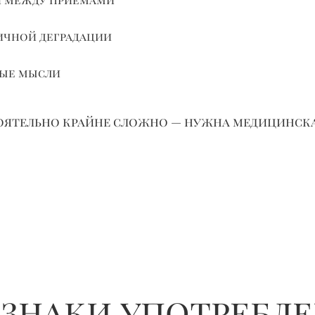
ичной деградации
ные мысли
тоятельно крайне сложно — нужна медицинск
знаки употребл