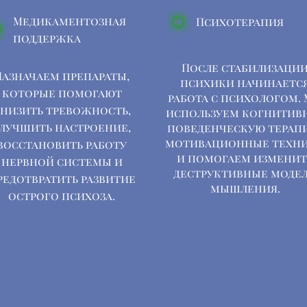
Медикаментозная
Психотерапия
поддержка
После стабилизаци
Назначаем препараты,
психики начинаетс
которые помогают
работа с психологом.
низить тревожность,
используем когнитив
лучшить настроение,
поведенческую терап
мотивационные техн
восстановить работу
и помогаем изменит
нервной системы и
деструктивные моде
редотвратить развитие
мышления.
острого психоза.