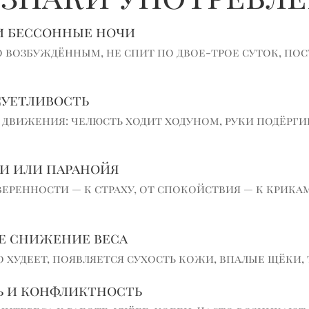
и бессонные ночи
 возбуждённым, не спит по двое-трое суток, по
суетливость
движения: челюсть ходит ходуном, руки подёрги
и или паранойя
еренности — к страху, от спокойствия — к крикам
ое снижение веса
о худеет, появляется сухость кожи, впалые щёки,
ь и конфликтность