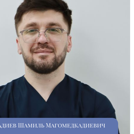
адиев Шамиль Магомедкадиевич