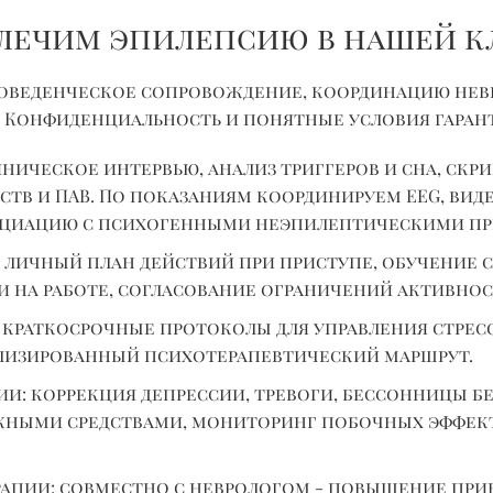
 лечим эпилепсию в нашей к
поведенческое сопровождение, координацию нев
м. Конфиденциальность и понятные условия гаран
ническое интервью, анализ триггеров и сна, скри
ств и ПАВ. По показаниям координируем EEG, вид
нциацию с психогенными неэпилептическими пр
 личный план действий при приступе, обучение 
и на работе, согласование ограничений активнос
краткосрочные протоколы для управления стресс
ализированный психотерапевтический маршрут.
: коррекция депрессии, тревоги, бессонницы б
ными средствами, мониторинг побочных эффект
апии: совместно с неврологом - повышение при