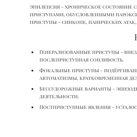
Эпилепсия - хроническое состояние
приступами, обусловленными парокси
приступы - синкопе, панических ата
Генерализованные приступы - внез
послеприступная сонливость.
Фокальные приступы - подёргивани
автоматизмы, кратковременная де
Бессудорожные варианты - эпизоды
деятельности.
Постприступные явления - усталост