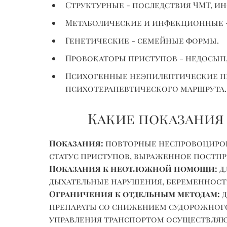
Структурные - последствия ЧМТ, и
Метаболические и инфекционные 
Генетические - семейные формы.
Провокаторы приступов - недосып,
Психогенные неэпилептические пр
психотерапевтического маршрута.
Какие показания
Показания:
повторные неспровоцирова
статус приступов, выраженное постп
Показания к неотложной помощи:
д
дыхательные нарушения, беременность
Ограничения к отдельным методам:
д
препараты со снижением судорожного
управления транспортом осуществляю