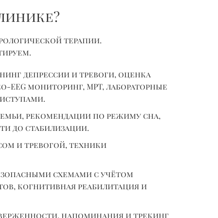
линике?
рологической терапии.
тируем.
нинг депрессии и тревоги, оценка
ео-EEG мониторинг, МРТ, лабораторные
иступами.
семьи, рекомендации по режиму сна,
ти до стабилизации.
ом и тревогой, техники
езопасными схемами с учётом
ов, когнитивная реабилитация и
верженности, напоминания и трекинг