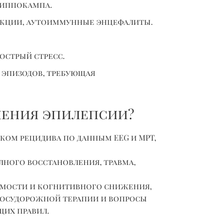
 гиппокампа.
екции, аутоиммунные энцефалиты.
острый стресс.
 эпизодов, требующая
чения эпилепсии?
ом рецидива по данным EEG и МРТ,
олного восстановления, травма,
имости и когнитивного снижения,
восудорожной терапии и вопросы
их правил.