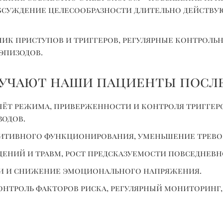
обсуждение целесообразности длительно действу
к приступов и триггеров, регулярные контрольн
эпизодов.
лучают наши пациенты посл
ёт режима, приверженности и контроля триггеро
одов.
нитивного функционирования, уменьшение трево
ений и травм, рост предсказуемости повседневн
щи и снижение эмоционального напряжения.
нтроль факторов риска, регулярный мониторинг,