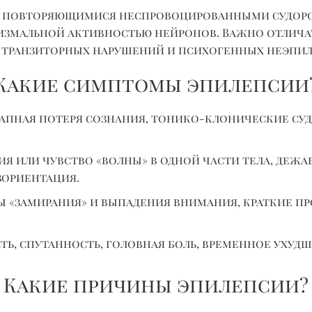
 с повторяющимися неспровоцированными судо
змальной активностью нейронов. Важно отлича
к, транзиторных нарушений и психогенных неэпи
Какие симптомы эпилепсии
апная потеря сознания, тонико-клонические суд
я или чувство «волны» в одной части тела, дежа
зориентация.
 «замирания» и выпадения внимания, краткие пр
ь, спутанность, головная боль, временное ухудш
Какие причины эпилепсии?