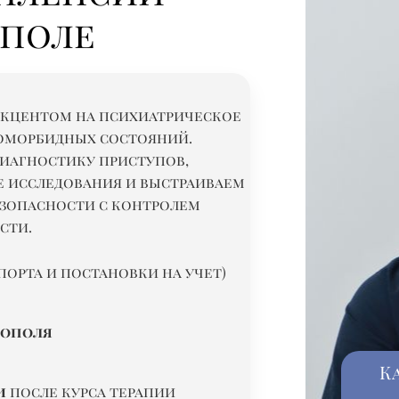
ополе
акцентом на психиатрическое
оморбидных состояний.
иагностику приступов,
 исследования и выстраиваем
езопасности с контролем
сти.
спорта и постановки на учет)
рополя
К
и
после курса терапии