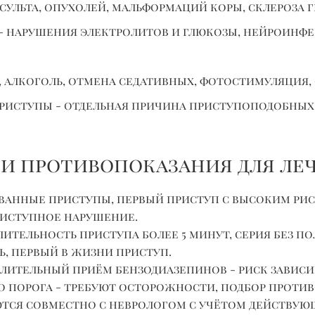
нсульта, опухолей, мальформаций коры, склероза
- нарушения электролитов и глюкозы, нейроинф
 алкоголь, отмена седативных, фотостимуляция, 
иступы - отдельная причина приступоподобных
 и противопоказания для ле
нные приступы, первый приступ с высоким риск
риступное нарушение.
лительность приступа более 5 минут, серия без п
, первый в жизни приступ.
лительный приём бензодиазепинов - риск завис
 порога - требуют осторожности, подбор проти
тся совместно с неврологом с учётом действующ