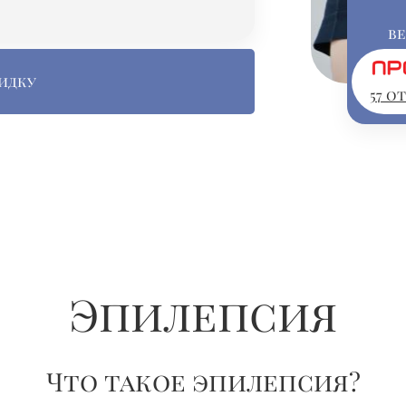
в
идку
57 о
Эпилепсия
Что такое эпилепсия?