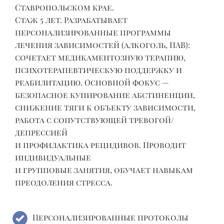
(
Ставропольском крае.
Стаж 5 лет. Разрабатывает
в
персонализированные программы
А
лечения зависимостей (алкоголь, ПАВ):
м
сочетает медикаментозную терапию,
Р
психотерапевтическую поддержку и
реабилитацию. Основной фокус —
безопасное купирование абстиненции,
и
снижение тяги к объекту зависимости,
работа с сопутствующей тревогой/
депрессией
и профилактика рецидивов. Проводит
индивидуальные
и групповые занятия, обучает навыкам
преодоления стресса.
Персонализированные протоколы