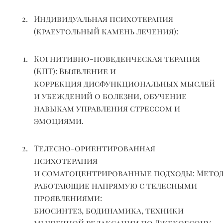
Индивидуальная психотерапия
(краеугольный камень лечения):
Когнитивно-поведенческая терапия
(КПТ):
Выявление и
коррекция
дисфункциональных
мыслей
и убеждений о болезни, обучение
навыкам управления стрессом и
эмоциями.
Телесно-ориентированная
психотерапия
и
соматоцентрированные
подходы:
Метод
работающие напрямую с телесными
проявлениями:
биосинтез,
бодинамика
, техники
мышечной релаксации по Джекобсону,