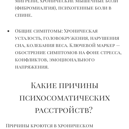
мигрени, хронические мышечные боли
(фибромиалгия), психогенные боли в
спине.
Общие симптомы:
Хроническая
усталость, головокружения, нарушения
сна, колебания веса. Ключевой маркер —
обострение симптомов на фоне стресса,
конфликтов, эмоционального
напряжения.
Какие причины
психосоматических
расстройств?
Причины кроются в хроническом