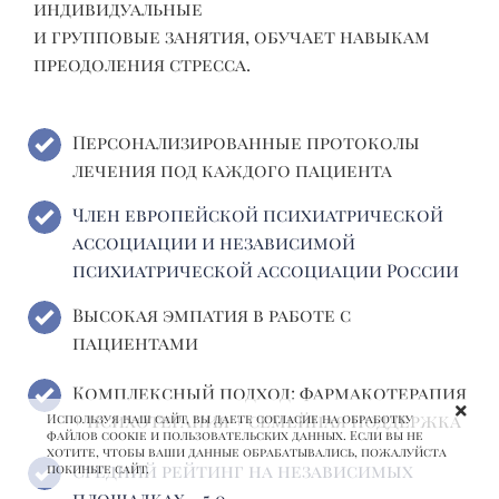
индивидуальные
и групповые занятия, обучает навыкам
преодоления стресса.
Персонализированные протоколы
лечения под каждого пациента
Член европейской психиатрической
ассоциации и независимой
психиатрической ассоциации России
Высокая эмпатия в работе с
пациентами
Комплексный подход: фармакотерапия
+ психотерапия + семейная поддержка
Используя наш сайт, вы даете согласие на обработку
файлов cookie и пользовательских данных. Если вы не
хотите, чтобы ваши данные обрабатывались, пожалуйста
Средний рейтинг на независимых
покиньте сайт.
площадках - 5.0