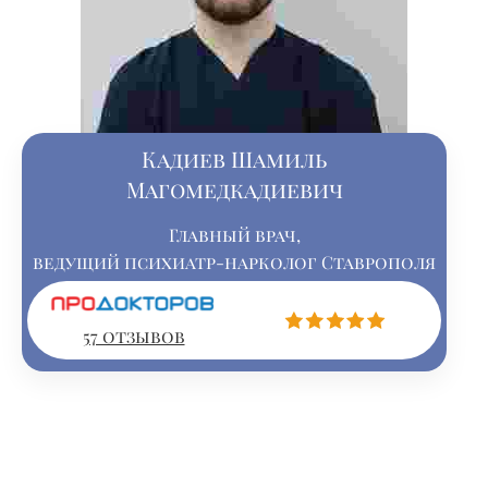
Кадиев Шамиль
Магомедкадиевич
Главный врач,
ведущий психиатр-нарколог Ставрополя
57 отзывов