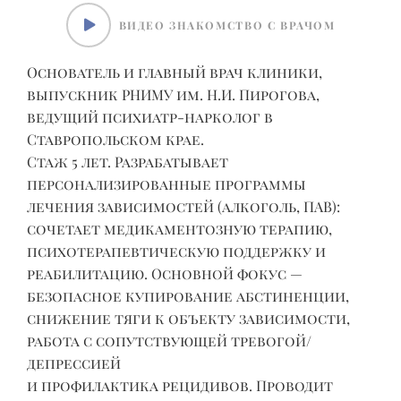
ВИДЕО ЗНАКОМСТВО С ВРАЧОМ
Д
У
Основатель и главный врач клиники,
выпускник РНИМУ им. Н.И. Пирогова,
ведущий психиатр-нарколог в
(
Ставропольском крае.
Стаж 5 лет. Разрабатывает
в
персонализированные программы
А
лечения зависимостей (алкоголь, ПАВ):
м
сочетает медикаментозную терапию,
Р
психотерапевтическую поддержку и
реабилитацию. Основной фокус —
безопасное купирование абстиненции,
и
снижение тяги к объекту зависимости,
работа с сопутствующей тревогой/
депрессией
и профилактика рецидивов. Проводит