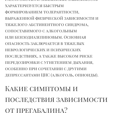
характеризуется быстрым
формированием
толерантности,
выраженной физической зависимости и
тяжелого абстинентного синдрома
,
сопоставимого с алкогольным
или
бензодиазепиновым
. Основная
опасность заключается в тяжелых
неврологических и психических
последствиях, а также высоком риске
передозировки с угнетением дыхания,
особенно при сочетании с другими
депрессантами ЦНС (алкоголь, опиоиды).
Какие симптомы и
последствия зависимости
от прегабалина?