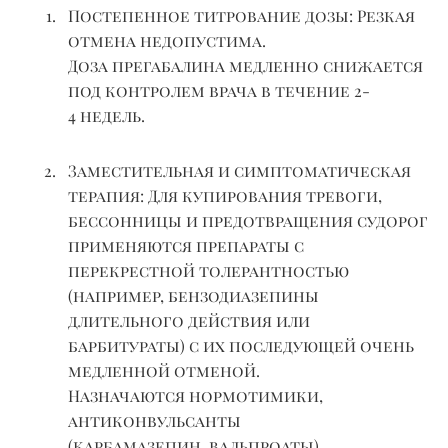
Постепенное титрование дозы:
Резкая
отмена недопустима.
Доза
прегабалина
медленно снижается
под контролем врача в течение
2-
4
недель.
Заместительная и симптоматическая
терапия
:
Для
купирования тревоги,
бессонницы и предотвращения судорог
применяются препараты с
перекрестной толерантностью
(например, бензодиазепины
длительного действия или
барбитураты) с их последующей очень
медленной отменой.
Назначаются
нормотимики
,
антиконвульсанты
(карбамазепин,
вальпроаты
),